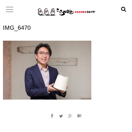
IMG_6470
ホーム
こころばせ
製品
お店
日本産協プロジェクト
といあわせ