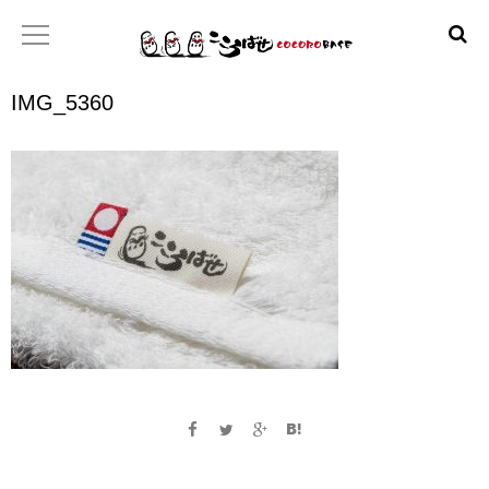
IMG_5360
ホーム
こころばせ
製品
お店
日本産協プロジェクト
といあわせ