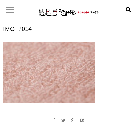
IMG_7014
ホーム
こころばせ
製品
お店
日本産協プロジェクト
といあわせ