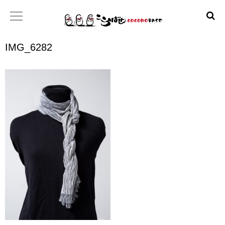
IMG_6282
ホーム
こころばせ
製品
お店
日本産協プロジェクト
といあわせ