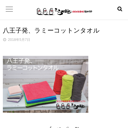
八王子発、ラミーコットンタオル
ホーム
2018年5月7日
こころばせ
製品
お店
日本産協プロジェクト
といあわせ