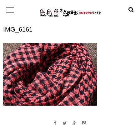
IMG_6161
ホーム
こころばせ
製品
お店
日本産協プロジェクト
といあわせ