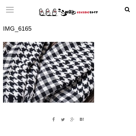
IMG_6165
ホーム
こころばせ
製品
お店
日本産協プロジェクト
といあわせ